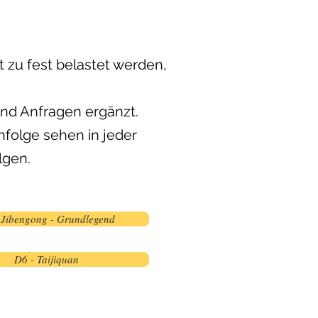
t zu fest belastet werden,
und Anfragen ergänzt.
folge sehen in jeder
lgen.
 Jibengong - Grundlegend
D6 - Taijiquan