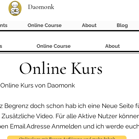
Daomonk
nts
Online Course
About
Blog
s
Online Course
About
Online Kurs
 Online Kurs von Daomonk
tz Begrenz doch schon hab ich eine Neue Seite f
 Zusätzliche Video. Für alle Aktive Nutzer könne
lben Email Adresse Anmelden und ich werde euch
Onlinekurs mit Besser Auflösung und mehr Inhalt