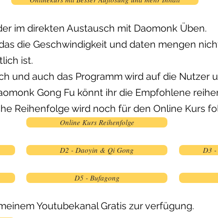
 oder im direkten Austausch mit Daomonk Üben.
en das die Geschwindigkeit und daten mengen nich
ich ist.
htlich und auch das Programm wird auf die Nutzer 
omonk Gong Fu könnt ihr die Empfohlene reihen
che Reihenfolge wird noch für den Online Kurs fo
Online Kurs Reihenfolge
D2 - Daoyin & Qi Gong
D3 -
D5 - Bufagong
 meinem Youtubekanal Gratis zur verfügung.