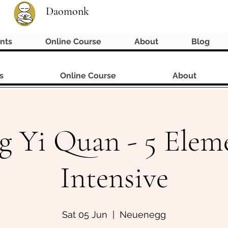
Daomonk
nts
Online Course
About
Blog
s
Online Course
About
g Yi Quan - 5 Elem
Intensive
Sat 05 Jun
  |  
Neuenegg