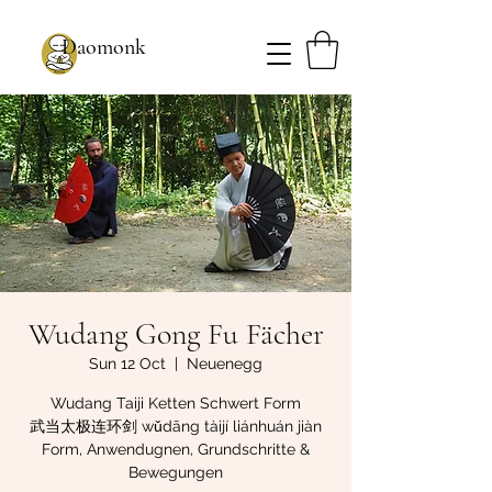
Daomonk
Wudang Gong Fu Fächer
Sun 12 Oct
  |  
Neuenegg
Wudang Taiji Ketten Schwert Form
武当太极连环剑 wǔdāng tàijí liánhuán jiàn
Form, Anwendugnen, Grundschritte &
Bewegungen